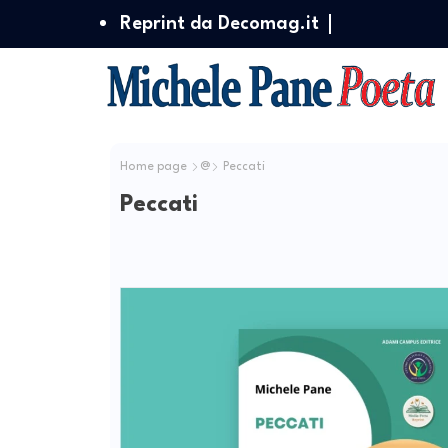
Reprint da Decomag.it
Home page
@
Peccati
Peccati