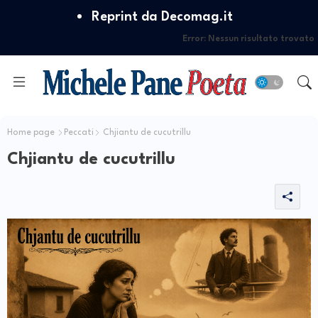
Reprint da Decomag.it
Error:
Nessun risultato trovato
Home page
Peccati
Chjiantu de cucutrillu
Chjiantu de cucutrillu