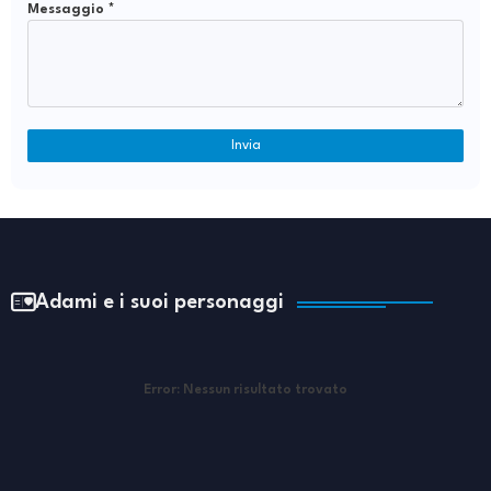
Messaggio
*
Adami e i suoi personaggi
Error:
Nessun risultato trovato