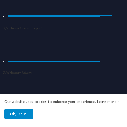
.
2/sidebar/Personaggi 1
.
2/sidebar/Adami
Our website uses cookies to enhance your experience.
Learn more
Ok, Go it!
Home
About
Contact us
Privacy Policy