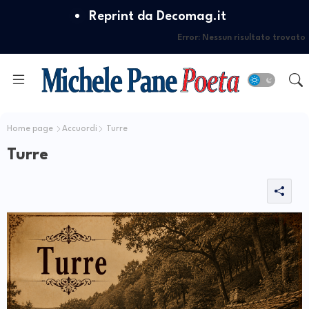
Reprint da Decomag.it
Error:
Nessun risultato trovato
Home page
Accuordi
Turre
Turre