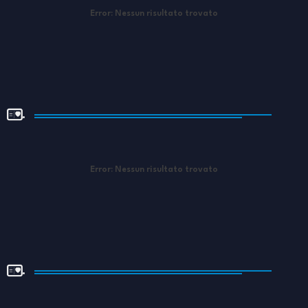
Error:
Nessun risultato trovato
.
Error:
Nessun risultato trovato
.